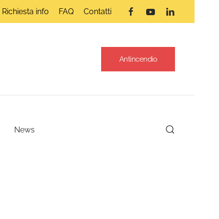
Richiesta info
FAQ
Contatti
Antincendio
News