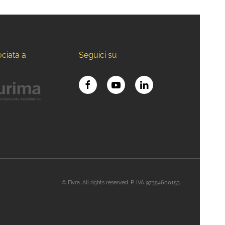
ociata a
Seguici su
© Fivra. All rights reserved. P. IVA 97354600153