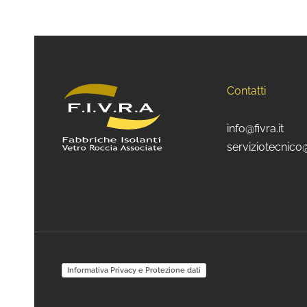
Contatti
info@fivra.it
serviziotecnico@
Informativa Privacy e Protezione dati