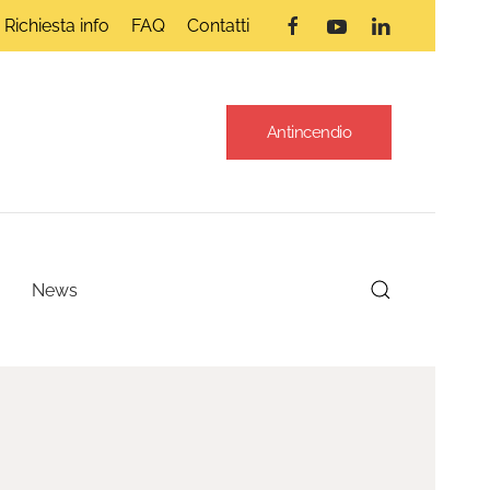
Richiesta info
FAQ
Contatti
Antincendio
News