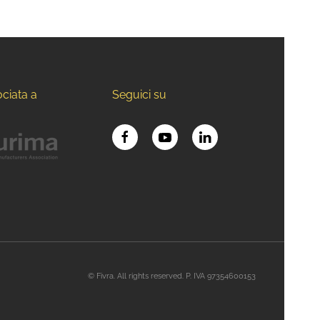
ociata a
Seguici su
© Fivra. All rights reserved. P. IVA 97354600153