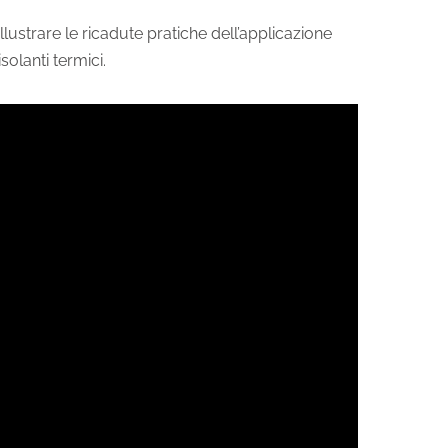
llustrare le ricadute pratiche dell’applicazione
isolanti termici.