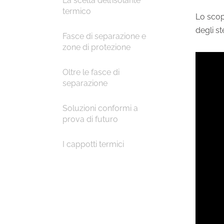
La scelta dell’isolante
termico
Lo scopo
degli st
Fasce di separazione e
zone di protezione
Oltre le fasce di
separazione
Soluzioni conformi a
prova di futuro
I cappotti termici