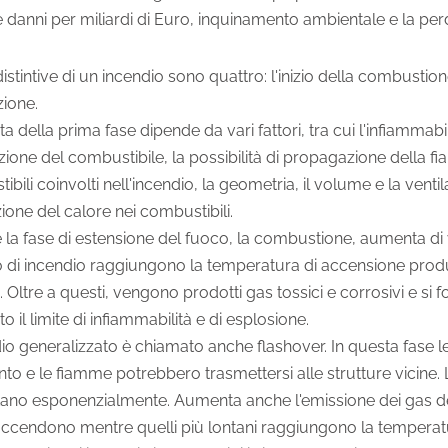
 danni per miliardi di Euro, inquinamento ambientale e la perdi
distintive di un incendio sono quattro: l'inizio della combustio
zione.
a della prima fase dipende da vari fattori, tra cui l'infiammabilit
uzione del combustibile, la possibilità di propagazione della 
bili coinvolti nell'incendio, la geometria, il volume e la ventila
ione del calore nei combustibili.
 la fase di estensione del fuoco, la combustione, aumenta di ve
o di incendio raggiungono la temperatura di accensione prod
tà. Oltre a questi, vengono prodotti gas tossici e corrosivi e s
o il limite di infiammabilità e di esplosione.
io generalizzato è chiamato anche flashover. In questa fase le
to e le fiamme potrebbero trasmettersi alle strutture vicine.
no esponenzialmente. Aumenta anche l'emissione dei gas della
accendono mentre quelli più lontani raggiungono la temperat