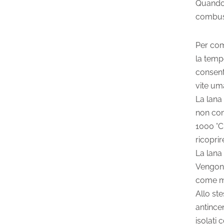
Quando 
combust
Per com
la tempe
consent
vite uma
La lana
non cond
1000 °C
ricoprir
La lana 
Vengono
come mat
Allo st
antincen
isolati 