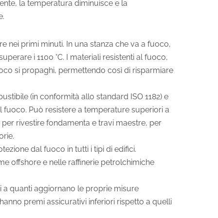
ente, la temperatura diminuisce e la
e.
re nei primi minuti. In una stanza che va a fuoco,
perare i 1100 °C. I materiali resistenti al fuoco,
oco si propaghi, permettendo così di risparmiare
ustibile (in conformità allo standard ISO 1182) e
il fuoco. Può resistere a temperature superiori a
per rivestire fondamenta e travi maestre, per
orie.
zione dal fuoco in tutti i tipi di edifici.
me offshore e nelle raffinerie petrolchimiche
i a quanti aggiornano le proprie misure
 hanno premi assicurativi inferiori rispetto a quelli