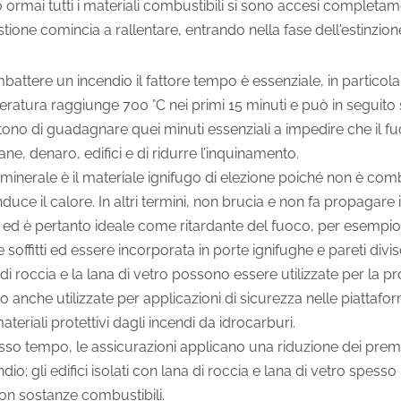
ormai tutti i materiali combustibili si sono accesi completam
ione comincia a rallentare, entrando nella fase dell'estinzion
battere un incendio il fattore tempo è essenziale, in particola
ratura raggiunge 700 °C nei primi 15 minuti e può in seguito su
ono di guadagnare quei minuti essenziali a impedire che il fu
ne, denaro, edifici e di ridurre l’inquinamento.
 minerale è il materiale ignifugo di elezione poiché non è comb
uce il calore. In altri termini, non brucia e non fa propagare 
 ed è pertanto ideale come ritardante del fuoco, per esempio 
e soffitti ed essere incorporata in porte ignifughe e pareti divis
di roccia e la lana di vetro possono essere utilizzate per la prote
 anche utilizzate per applicazioni di sicurezza nelle piattafor
eriali protettivi dagli incendi da idrocarburi.
esso tempo, le assicurazioni applicano una riduzione dei prem
dio; gli edifici isolati con lana di roccia e lana di vetro spesso
con sostanze combustibili.