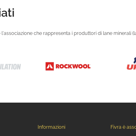
ati
'associazione che rappresenta i produttori di lane minerali (lana
Informazioni
Fivra è ass