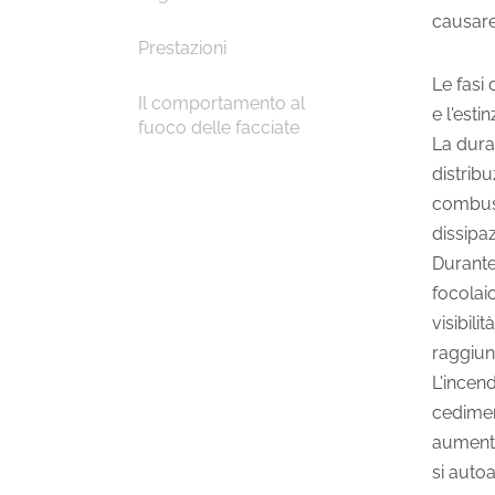
causare
Prestazioni
Le fasi 
Il comportamento al
e l'estin
fuoco delle facciate
La durat
distrib
combusti
dissipaz
Durante
focolai
visibili
raggiunt
L'incend
cedimen
aumenta
si auto