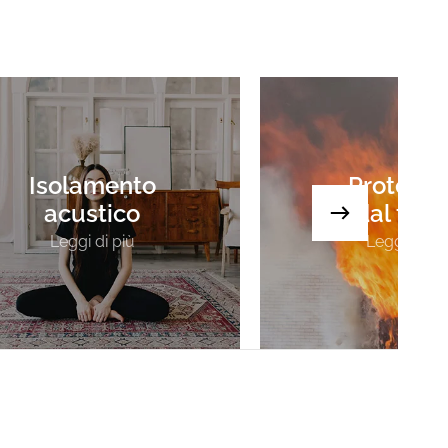
Isolamento
Protezio
acustico
dal fuo
Leggi di più
Leggi di pi