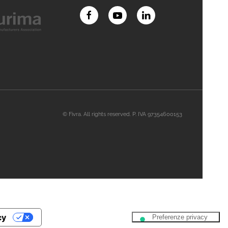
© Fivra. All rights reserved. P. IVA 97354600153
cy