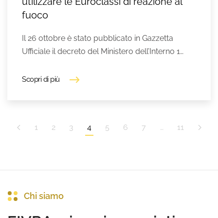
utilizzare le Euroclassi di reazione al
fuoco
Il 26 ottobre è stato pubblicato in Gazzetta
Ufficiale il decreto del Ministero dell’Interno 1…
Scopri di più
1
2
3
4
5
6
7
…
11
Chi siamo